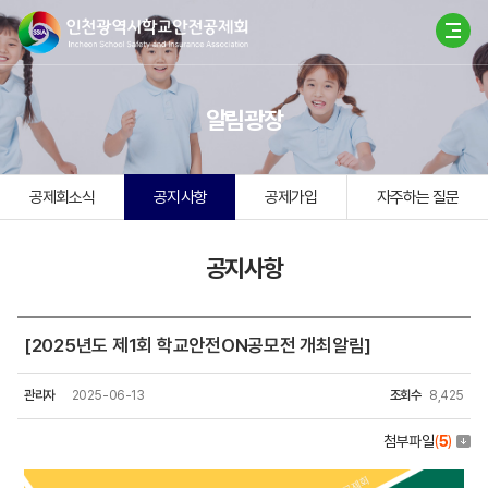
알림광장
공제회소식
공지사항
공제가입
자주하는 질문
공지사항
[2025년도 제1회 학교안전ON공모전 개최알림]
관리자
2025-06-13
조회수
8,425
첨부파일
(
5
)