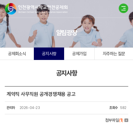
알림광장
공제회소식
공지사항
공제가입
자주하는 질문
공지사항
계약직 사무직원 공개경쟁채용 공고
관리자
2026-04-23
조회수
582
첨부파일
(
1
)