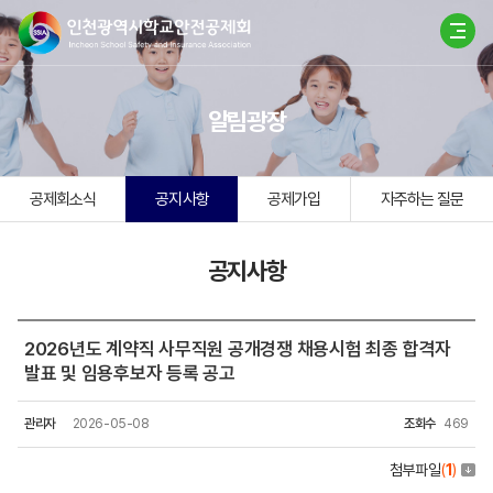
알림광장
공제회소식
공지사항
공제가입
자주하는 질문
공지사항
2026년도 계약직 사무직원 공개경쟁 채용시험 최종 합격자
발표 및 임용후보자 등록 공고
관리자
2026-05-08
조회수
469
첨부파일
(
1
)